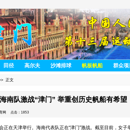
田径
高尔夫
沙滩排球
帆板帆船
群众项
> 正文
海南队激战“津门” 举重创历史帆船有希望
动体育网 点击：1853
会正在天津举行。海南代表队正在“津门
”
激战。截至目前，女子