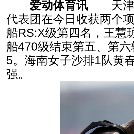
爱动体育讯
天津
代表团在今日收获两个
船RS:X级
第四名，
王慧
船470级结束第五、第
5。海南女子沙排1队黄春
强。