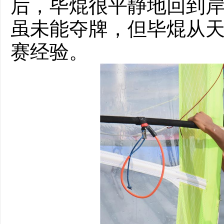
后，毕焜很平静地回到岸
虽未能夺牌，但毕焜从
赛经验。