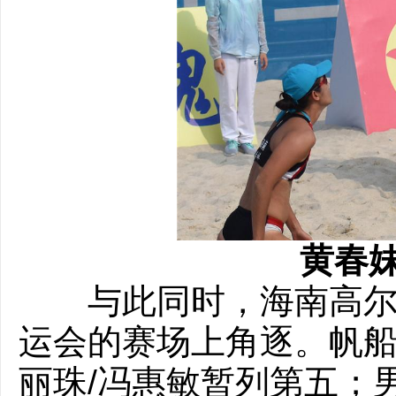
黄春妹
与此同时，海南高尔夫
运会的赛场上角逐。帆船
丽珠/冯惠敏暂列第五；