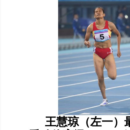
王慧琼（左一
）