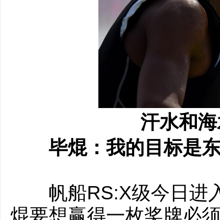
汗水和海
毕焜：我的目标是东
帆船RS:X级今日进
焜要想赢得一枚奖牌必